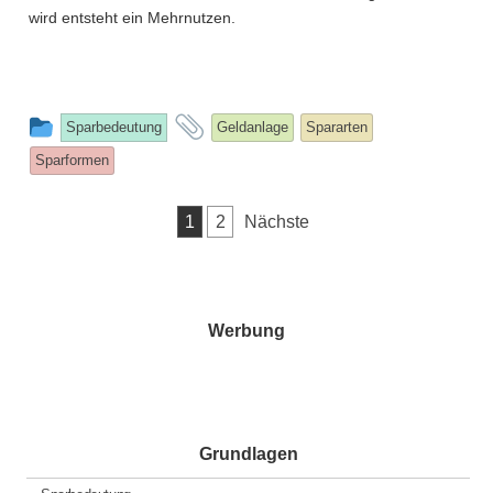
wird entsteht ein Mehrnutzen.
This
and
Sparbedeutung
Geldanlage
Spararten
entry
tagged
Sparformen
was
posted
Seitennummerierung
1
2
Nächste
in
der
Beiträge
Werbung
Grundlagen