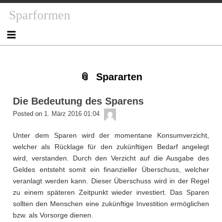
Skip
Skip
Skip
Skip
Skip
Skip
Skip
Skip
Sparformen
to
to
to
to
to
to
to
to
content
NAV_MENU-
NAV_MENU-
NAV_MENU-
MSCHANDL
TEXT-
TEXT-
TEXT-
2
3
4
2
3
4
Spararten
Die Bedeutung des Sparens
admin
Posted on
1. März 2016 01:04
Unter dem Sparen wird der momentane Konsumverzicht,
welcher als Rücklage für den zukünftigen Bedarf angelegt
wird, verstanden. Durch den Verzicht auf die Ausgabe des
Geldes entsteht somit ein finanzieller Überschuss, welcher
veranlagt werden kann. Dieser Überschuss wird in der Regel
zu einem späteren Zeitpunkt wieder investiert. Das Sparen
sollten den Menschen eine zukünftige Investition ermöglichen
bzw. als Vorsorge dienen.