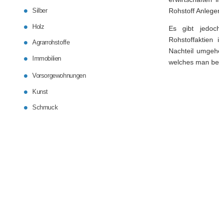
Silber
Rohstoff Anlege
Holz
Es gibt jedoc
Rohstoffaktien
Agrarrohstoffe
Nachteil umgeh
Immobilien
welches man bei
Vorsorgewohnungen
Kunst
Schmuck
Alternative Wertanlagen
Aktien als Geldanlage
Charttechnik
Controllin
Verrechnungspreise