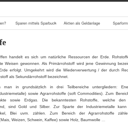
Skip
to
content
ren?
Sparen mittels Sparbuch
Aktien als Geldanlage
Sparfor
Kapitalsparbuch
Bausparen
fe
Prämiensparbuch
Anleiheninv
ffen handelt es sich um natürliche Ressourcen der Erde. Rohstof
nt
ste Weisen gewonnen. Als Primärrohstoff wird jene Gewinnung bezei
Erde erfolgt. Umgekehrt wird die Wiederverwertung / der durch Rec
Staatsanleih
off als Sekundärrohstoff bezeichnet.
Unternehme
 man in grundsätzlich in drei Teilbereiche untergliedern: Ene
ihen
ndustriemetalle) sowie Agrarrohstoffe (soft Commodities). Zum Berei
ukte sowie Erdgas. Die bekanntesten Rohstoffe, welche den 
Fonds
nd, sind Gold und Silber. Zur Sparte der Industriemetalle kan
ckel, Blei uvm. zählen. Zum Bereich der Agrarrohstoffe zähl
Aktienfonds
(Mais, Weizen, Schwein, Kaffee) sowie Holz, Baumwolle …