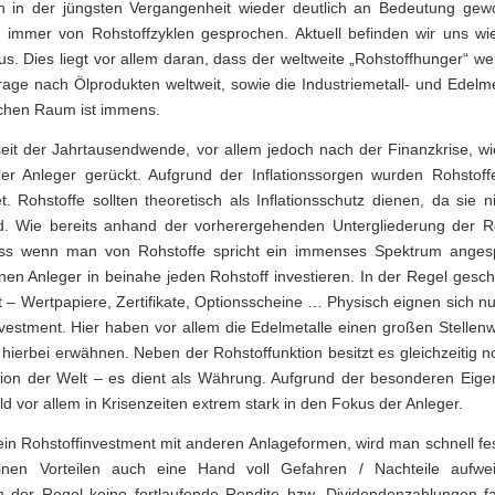
n in der jüngsten Vergangenheit wieder deutlich an Bedeutung gew
Rentenfonds
 immer von Rohstoffzyklen gesprochen. Aktuell befinden wir uns wi
s. Dies liegt vor allem daran, dass der weltweite „Rohstoffhunger“ weit
Mischfonds
rage nach Ölprodukten weltweit, sowie die Industriemetall- und Edelm
schen Raum ist immens.
Versicherun
seit der Jahrtausendwende, vor allem jedoch nach der Finanzkrise, wi
r Anleger gerückt. Aufgrund der Inflationssorgen wurden Rohstoffe
Pensionsvor
. Rohstoffe sollten theoretisch als Inflationsschutz dienen, da sie ni
d. Wie bereits anhand der vorherergehenden Untergliederung der R
s wenn man von Rohstoffe spricht ein immenses Spektrum angesp
en Anleger in beinahe jeden Rohstoff investieren. In der Regel gesch
 – Wertpapiere, Zertifikate, Optionsscheine … Physisch eignen sich n
nvestment. Hier haben vor allem die Edelmetalle einen großen Stellenw
ierbei erwähnen. Neben der Rohstoffunktion besitzt es gleichzeitig 
tion der Welt – es dient als Währung. Aufgrund der besonderen Eige
d vor allem in Krisenzeiten extrem stark in den Fokus der Anleger.
ein Rohstoffinvestment mit anderen Anlageformen, wird man schnell fes
nen Vorteilen auch eine Hand voll Gefahren / Nachteile aufwei
in der Regel keine fortlaufende Rendite bzw. Dividendenzahlungen fa