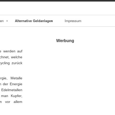
men
Alternative Geldanlagen
Impressum
Hedgefonds
Werbung
estme
Rohstoffe
fe werden auf
Goldinvestment
chnet, welche
ycling zurück
en
Silberinvestment
nsanle
rgie, Metalle
Agrarrohstoffe
ch der Energie
Edelmetallen
Immobilien
n man Kupfer,
en vor allem
Vorsorgewohnung
en