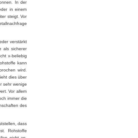
onnen. In der
eder in einem
Holzinvestment
er steigt. Vor
etallnachfrage
Kunstinvestment
gen
eder verstärkt
Schmuckinvestme
 als sicherer
sorge
nt
cht x-beliebig
ohstoffe kann
rochen wird.
ieht dies über
ur sehr wenige
ert. Vor allem
noch immer die
nschaften des
tstellen, dass
st. Rohstoffe
llen nicht an.