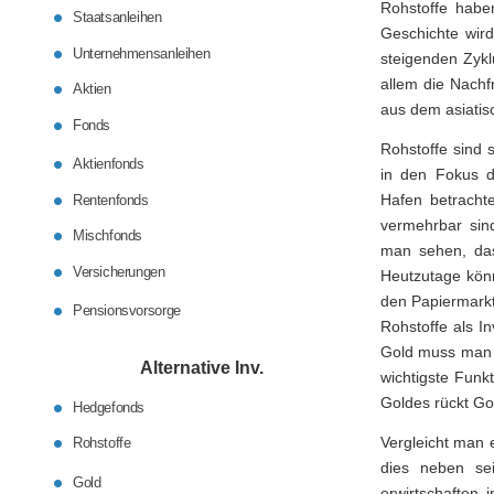
Rohstoffe habe
Staatsanleihen
Geschichte wird
Unternehmensanleihen
steigenden Zyklu
allem die Nachf
Aktien
aus dem asiati
Fonds
Rohstoffe sind 
Aktienfonds
in den Fokus de
Hafen betrachtet
Rentenfonds
vermehrbar sin
Mischfonds
man sehen, das
Versicherungen
Heutzutage könn
den Papiermarkt
Pensionsvorsorge
Rohstoffe als I
Gold muss man h
Alternative Inv.
wichtigste Funk
Goldes rückt Gol
Hedgefonds
Vergleicht man 
Rohstoffe
dies neben sei
Gold
erwirtschaften 