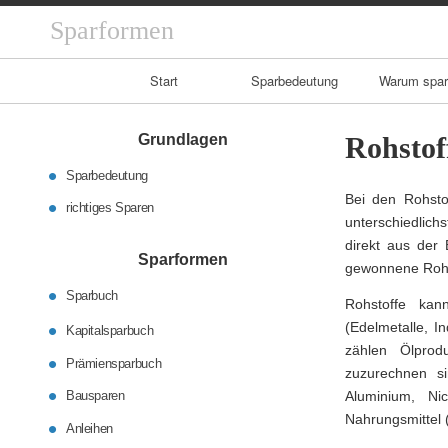
Sparformen
Primary
Start
Sparbedeutung
Warum spa
Navigation
Grundlagen
Rohstof
Sparbedeutung
Bei den Rohsto
richtiges Sparen
unterschiedlich
direkt aus der 
Sparformen
gewonnene Rohst
Sparbuch
Rohstoffe kann
(Edelmetalle, I
Kapitalsparbuch
zählen Ölprod
Prämiensparbuch
zuzurechnen si
Bausparen
Aluminium, Ni
Nahrungsmittel 
Anleihen