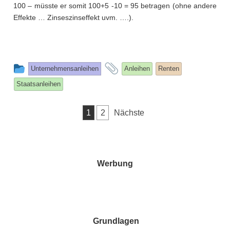
100 – müsste er somit 100+5 -10 = 95 betragen (ohne andere
Effekte … Zinseszinseffekt uvm. ….).
This
and
Unternehmensanleihen
Anleihen
Renten
entry
tagged
Staatsanleihen
was
posted
Seitennummerierung
1
2
Nächste
in
der
Beiträge
Werbung
Grundlagen