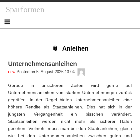
Skip
Skip
Skip
Skip
Skip
Skip
Skip
Skip
Sparformen
to
to
to
to
to
to
to
to
content
NAV_MENU-
NAV_MENU-
NAV_MENU-
MSCHANDL
TEXT-
TEXT-
TEXT-
2
3
4
2
3
4
Anleihen
Unternehmensanleihen
admin
Posted on
5. August 2026 13:04
Gerade in unsicheren Zeiten wird gerne auf
Unternehmensanleihen von starken Unternehmungen zurück
gegriffen. In der Regel bieten Unternehmensanleihen eine
höhere Rendite als Staatsanleihen. Dies hat sich in der
jüngsten Vergangenheit ein bisschen verändert.
Staatsanleihen werden nicht mehr als sicherer Hafen
gesehen. Vielmehr muss man bei den Staatsanleihen, gleich
wie bei den Unternehmensanleihen zwischen guten und