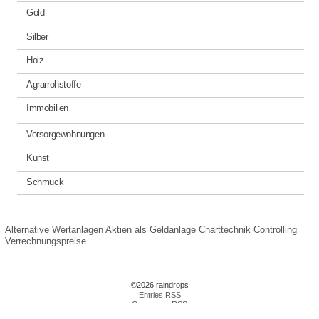
Gold
Silber
Holz
Agrarrohstoffe
Immobilien
Vorsorgewohnungen
Kunst
Schmuck
Alternative Wertanlagen
Aktien als Geldanlage
Charttechnik
Controlling
Verrechnungspreise
©2026 raindrops
Entries RSS
Comments RSS
Raindrops Theme