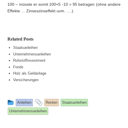
100 – müsste er somit 100+5 -10 = 95 betragen (ohne andere
Effekte … Zinseszinseffekt uvm. ….).
Related Posts
Staatsanleihen
Unternehmensanleihen
Rohstoffinvestment
Fonds
Holz als Geldanlage
Versicherungen
This
and
Anleihen
Renten
Staatsanleihen
entry
tagged
Unternehmensanleihen
was
posted