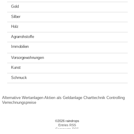
Gold
Silber
Holz
Agrarrohstoffe
Immobilien
Vorsorgewohnungen
Kunst
Schmuck
Alternative Wertanlagen
Aktien als Geldanlage
Charttechnik
Controlling
Verrechnungspreise
©2026 raindrops
Entries RSS
Comments RSS
Raindrops Theme