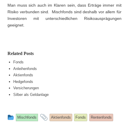
Man muss sich auch im Klaren sein, dass Erträge immer mit
Risiko verbunden sind. Mischfonds sind deshalb vor allem für
Investoren mit unterschiedlichen Risikoausprägungen
geeignet.
Related Posts
Fonds
Anleihenfonds
Aktienfonds
Hedgefonds
Versicherungen
Silber als Geldanlage
This
and
Mischfonds
Aktienfonds
Fonds
Rentenfonds
entry
tagged